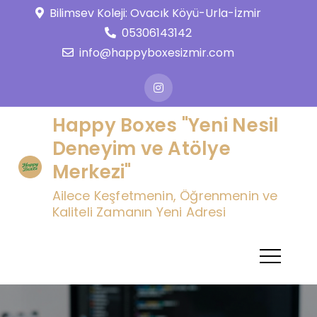
Skip
Bilimsev Koleji: Ovacık Köyü-Urla-İzmir
to
05306143142
content
info@happyboxesizmir.com
Happy Boxes "Yeni Nesil
Deneyim ve Atölye
Merkezi"
Ailece Keşfetmenin, Öğrenmenin ve
Kaliteli Zamanın Yeni Adresi