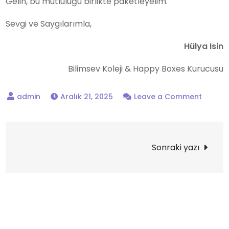
Gelin, bu mutluluğu birlikte paketleyelim.
Sevgi ve Saygılarımla,
Hülya Isin
Bilimsev Koleji & Happy Boxes Kurucusu
on
Aralık 21, 2025
Leave a Comment
Kuruc
Yazı
Sonraki yazı
gezinmesi