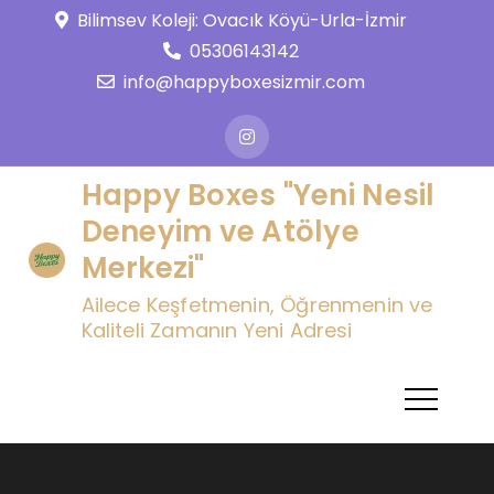
Skip
Bilimsev Koleji: Ovacık Köyü-Urla-İzmir
to
05306143142
content
info@happyboxesizmir.com
Happy Boxes "Yeni Nesil
Deneyim ve Atölye
Merkezi"
Ailece Keşfetmenin, Öğrenmenin ve
Kaliteli Zamanın Yeni Adresi