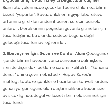
1. Çocuklar İçin: Pasif İzleyici Değil, Aktif Kaşifler
Bizim atölyelerimizde çocuklar teoriyi dinlemez, bilimi
bizzat “yaparlar”. Beyaz önlüklerini giyip laboratuvar
ortamına girdikleri andan itibaren, sürecin başrolü
onlardır. Meraklarının peşinden güvenle gitmeleri için
tasarladığımız bu alanda, sadece bugünü değil,
geleceği tasarlamayı öğrenirler.
2. Ebeveynler İçin: Güven ve Konfor Alanı
Çocuğunuz
içeride bilimin heyecan verici dünyasına dalmışken,
sizin de dışarıdaki bekleme sürenizi kaliteli bir “kendine
dönüş” anına çevirmek istedik. Happy Boxes’ın
mutfağı; taptaze içeriklerle hazırlanan kahvaltılardan,
günün yorgunluğunu alan atıştırmalıklara kadar, size
ev sıcaklığında, doğal ve lezzetli bir mola sunmak için
tasarlandı.