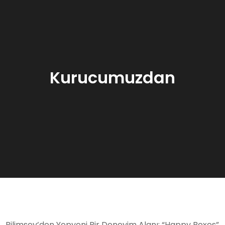
Kurucumuzdan
Bilimsev’den Yepyeni Bir Deneyim Alanı: “Happy Boxes”