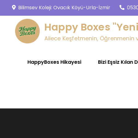
Skip
Bilimsev Koleji: Ovacık Köyü-Urla-İzmir
053
to
content
Happy Boxes "Yeni
Ailece Keşfetmenin, Öğrenmenin ve
HappyBoxes Hikayesi
Bizi Eşsiz Kılan 