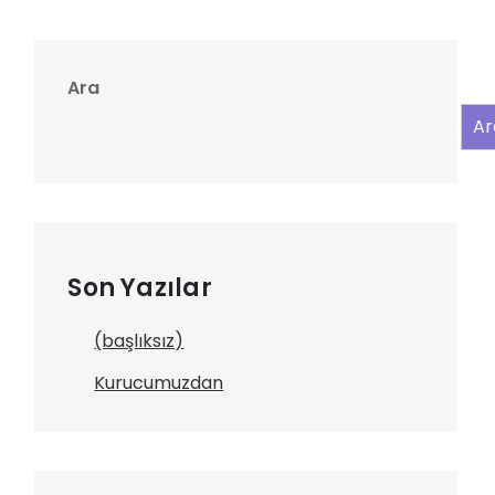
Ara
Ar
Son Yazılar
(başlıksız)
Kurucumuzdan