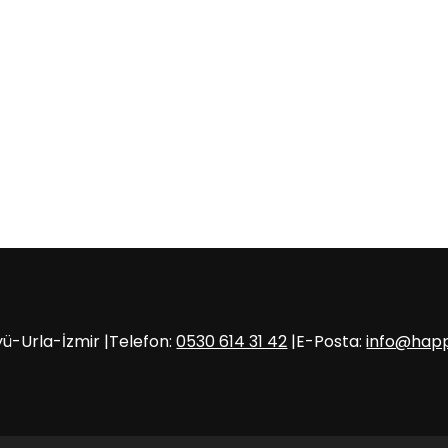
ü-Urla-İzmir |Telefon:
0530 614 31 42
|E-Posta:
info@hap