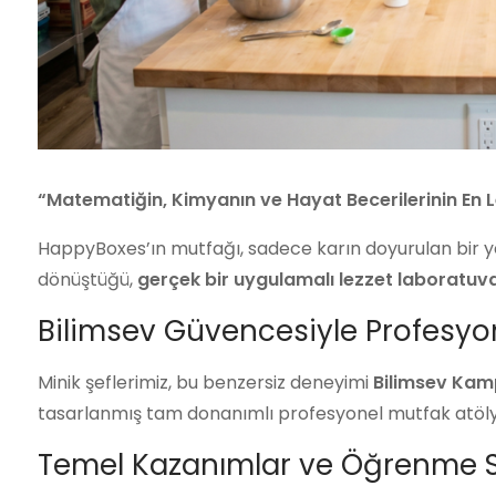
“Matematiğin, Kimyanın ve Hayat Becerilerinin En Le
HappyBoxes’ın mutfağı, sadece karın doyurulan bir yer d
dönüştüğü,
gerçek bir uygulamalı lezzet laboratuva
Bilimsev Güvencesiyle Profesyo
Minik şeflerimiz, bu benzersiz deneyimi
Bilimsev Ka
tasarlanmış tam donanımlı profesyonel mutfak atölye
Temel Kazanımlar ve Öğrenme S