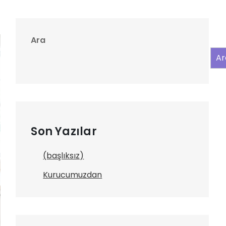
Ara
Ar
Son Yazılar
(başlıksız)
Kurucumuzdan