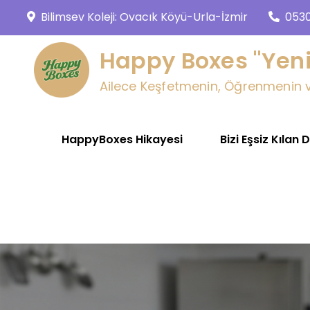
Skip
Bilimsev Koleji: Ovacık Köyü-Urla-İzmir
053
to
content
Happy Boxes "Yeni
Ailece Keşfetmenin, Öğrenmenin ve
HappyBoxes Hikayesi
Bizi Eşsiz Kılan 