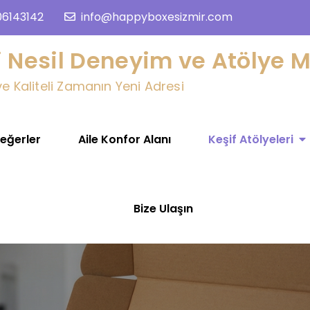
06143142
info@happyboxesizmir.com
 Nesil Deneyim ve Atölye M
 Kaliteli Zamanın Yeni Adresi
Değerler
Aile Konfor Alanı
Keşif Atölyeleri
Bize Ulaşın