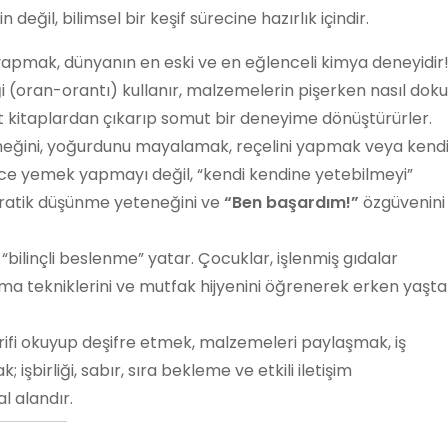
değil, bilimsel bir keşif sürecine hazırlık içindir.
pmak, dünyanın en eski ve en eğlenceli kimya deneyidir
(oran-orantı) kullanır, malzemelerin pişerken nasıl doku
t kitaplardan çıkarıp somut bir deneyime dönüştürürler.
eğini, yoğurdunu mayalamak, reçelini yapmak veya kend
ece yemek yapmayı değil, “kendi kendine yetebilmeyi”
pratik düşünme yeteneğini ve
“Ben başardım!”
özgüvenini
bilinçli beslenme” yatar. Çocuklar, işlenmiş gıdalar
ama tekniklerini ve mutfak hijyenini öğrenerek erken yaşta
rifi okuyup deşifre etmek, malzemeleri paylaşmak, iş
irliği, sabır, sıra bekleme ve etkili iletişim
l alandır.